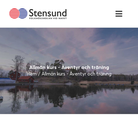
Fortsätt
till
Toggl
innehållet
Navig
HEM
AKTUELLT
Allmän kurs - Äventyr och träning
UTBILDNINGAR
Hem
Allmän kurs - Äventyr och träning
MAT & KONFERENS
OM STENSUND