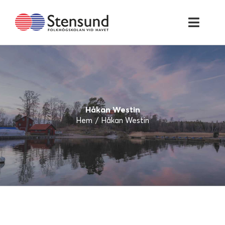
Fortsätt
till
Toggl
innehållet
Navig
HEM
AKTUELLT
Håkan Westin
UTBILDNINGAR
Hem
Håkan Westin
MAT & KONFERENS
OM STENSUND