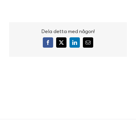
Dela detta med någon!
Facebook
X
LinkedIn
E-
post