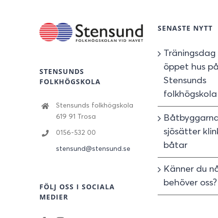
SENASTE NYTT
Träningsdag
öppet hus p
STENSUNDS
Stensunds
FOLKHÖGSKOLA
folkhögskola
Stensunds folkhögskola
Båtbyggarn
619 91 Trosa
sjösätter kl
0156-532 00
båtar
stensund@stensund.se
Känner du n
behöver oss?
FÖLJ OSS I SOCIALA
MEDIER