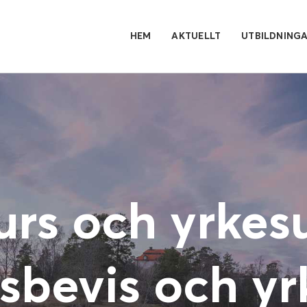
HEM
AKTUELLT
UTBILDNING
urs och yrkes
bevis och yr