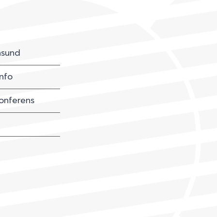
sund
nfo
onferens