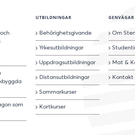
UTBILDNINGAR
GENVÄGAR
 och
Behörighetsgivande
Om Sten
å
Yrkesutbildningar
Studenti
Uppdragsutbildningar
Mat & K
a
Distansutbildningar
Kontakt
inkbyggda
Sommarkurser
ågon som
Kortkurser