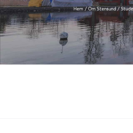
Hem
Om Stensund
Stude