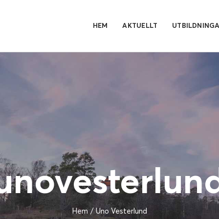
HEM
AKTUELLT
UTBILDNING
unovesterlun
Hem
Uno Vesterlund