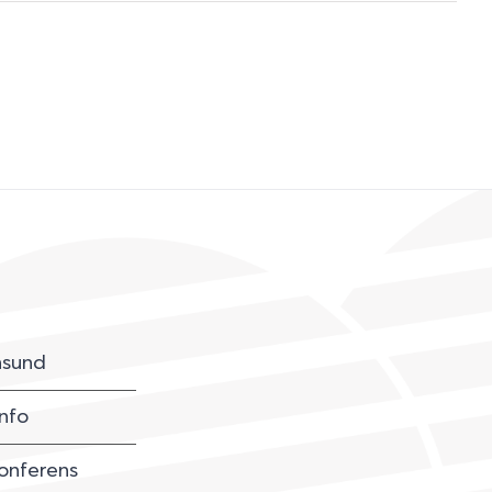
sund
nfo
onferens