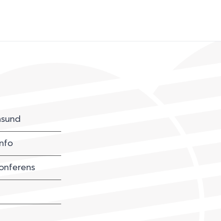
sund
nfo
onferens