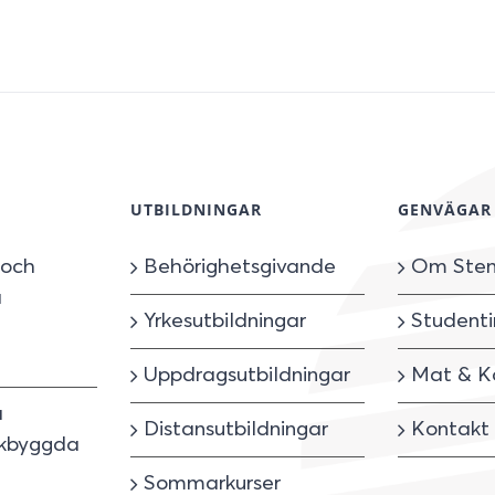
UTBILDNINGAR
GENVÄGAR
 och
Behörighetsgivande
Om Sten
å
Yrkesutbildningar
Studenti
Uppdragsutbildningar
Mat & K
a
Distansutbildningar
Kontakt
inkbyggda
Sommarkurser