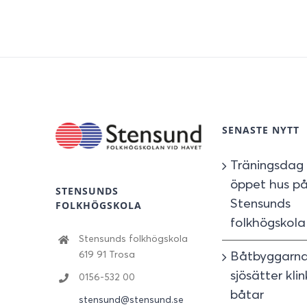
SENASTE NYTT
Träningsdag
öppet hus p
STENSUNDS
Stensunds
FOLKHÖGSKOLA
folkhögskola
Stensunds folkhögskola
Båtbyggarn
619 91 Trosa
sjösätter kl
0156-532 00
båtar
stensund@stensund.se