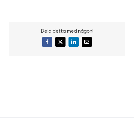
Dela detta med någon!
Facebook
X
LinkedIn
E-
post