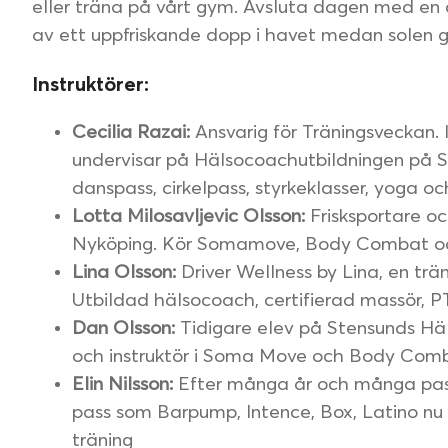
eller träna på vårt gym. Avsluta dagen med en 
av ett uppfriskande dopp i havet medan solen g
Instruktörer:
Cecilia Razai:
Ansvarig för Träningsveckan.
undervisar på Hälsocoachutbildningen på S
danspass, cirkelpass, styrkeklasser, yoga oc
Lotta Milosavljevic Olsson:
Frisksportare oc
Nyköping. Kör Somamove, Body Combat o
Lina Olsson:
Driver Wellness by Lina, en tr
Utbildad hälsocoach, certifierad massör, P
Dan Olsson:
Tidigare elev på Stensunds Hä
och instruktör i Soma Move och Body Com
Elin Nilsson:
Efter många år och många pass
pass som Barpump, Intence, Box, Latino nu 
träning