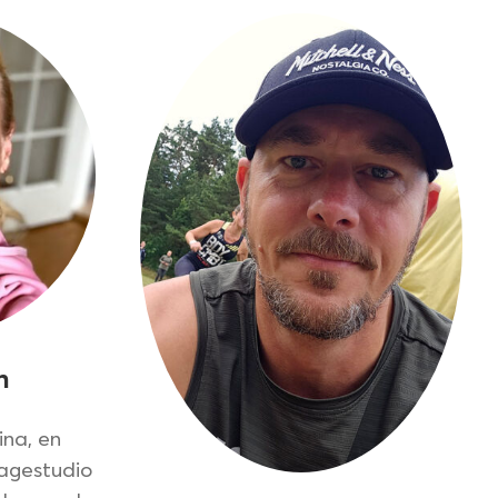
n
ina, en
agestudio