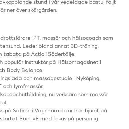
avkopplande stund i vår vedeldade bastu, följt
år ner över skärgården.
 Idrottslärare, PT, massör och hälsocoach som
tensund. Leder bland annat 3D-träning,
h tabata på Actic i Södertälje.
h populär instruktör på Hälsomagasinet i
ch Body Balance.
äningslada och massagestudio i Nyköping.
T och lymfmassör.
lsocoachutbildning, nu verksam som massör
bat.
 på Safiren i Vagnhärad där hon bjudit på
startat EactivE med fokus på personlig