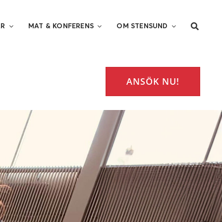
AR
MAT & KONFERENS
OM STENSUND
ANSÖK NU!